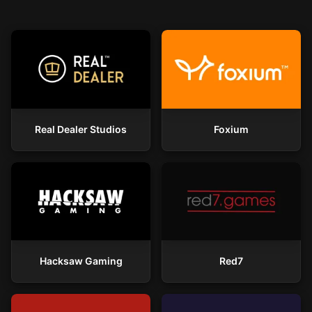
Real Dealer Studios
Foxium
Hacksaw Gaming
Red7