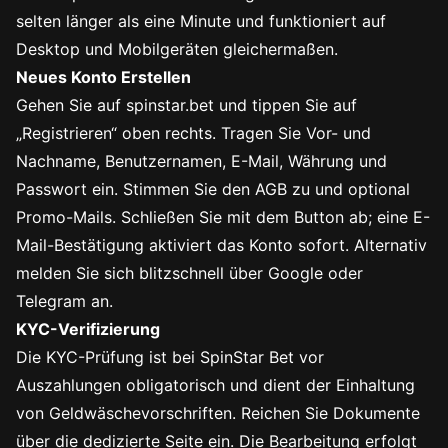
selten länger als eine Minute und funktioniert auf
Desktop und Mobilgeräten gleichermaßen.
Neues Konto Erstellen
Gehen Sie auf spinstar.bet und tippen Sie auf
„Registrieren“ oben rechts. Tragen Sie Vor- und
Nachname, Benutzernamen, E-Mail, Währung und
Passwort ein. Stimmen Sie den AGB zu und optional
Promo-Mails. Schließen Sie mit dem Button ab; eine E-
Mail-Bestätigung aktiviert das Konto sofort. Alternativ
melden Sie sich blitzschnell über Google oder
Telegram an.
KYC-Verifizierung
Die KYC-Prüfung ist bei SpinStar Bet vor
Auszahlungen obligatorisch und dient der Einhaltung
von Geldwäschevorschriften. Reichen Sie Dokumente
über die dedizierte Seite ein. Die Bearbeitung erfolgt