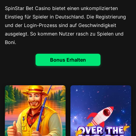
SpinStar Bet Casino bietet einen unkomplizierten
Einstieg für Spieler in Deutschland. Die Registrierung
und der Login-Prozess sind auf Geschwindigkeit
ausgelegt. So kommen Nutzer rasch zu
Spielen
und
Boni.
Bonus Erhalten