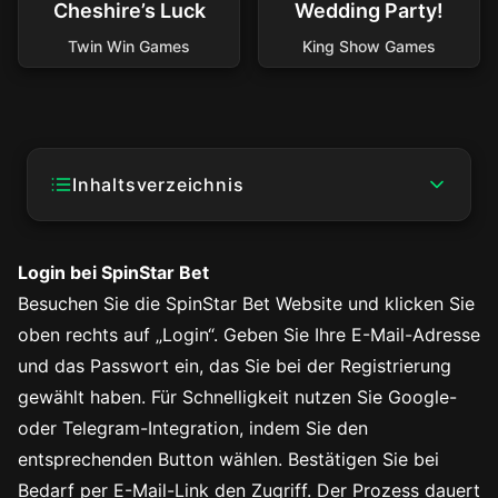
Cheshire’s Luck
Wedding Party!
Twin Win Games
King Show Games
Inhaltsverzeichnis
Login bei SpinStar Bet
Besuchen Sie die
SpinStar Bet Website
und klicken Sie
oben rechts auf „Login“. Geben Sie Ihre E-Mail-Adresse
und das Passwort ein, das Sie bei der Registrierung
gewählt haben. Für Schnelligkeit nutzen Sie Google-
oder Telegram-Integration, indem Sie den
entsprechenden Button wählen. Bestätigen Sie bei
Bedarf per E-Mail-Link den Zugriff. Der Prozess dauert