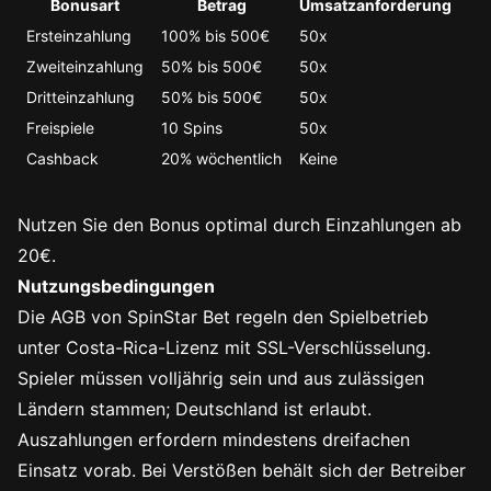
Bonusart
Betrag
Umsatzanforderung
Ersteinzahlung
100% bis 500€
50x
Zweiteinzahlung
50% bis 500€
50x
Dritteinzahlung
50% bis 500€
50x
Freispiele
10 Spins
50x
Cashback
20% wöchentlich
Keine
Nutzen Sie den Bonus optimal durch Einzahlungen ab
20€.
Nutzungsbedingungen
Die AGB von SpinStar Bet regeln den Spielbetrieb
unter Costa-Rica-Lizenz mit SSL-Verschlüsselung.
Spieler müssen volljährig sein und aus zulässigen
Ländern stammen; Deutschland ist erlaubt.
Auszahlungen erfordern mindestens dreifachen
Einsatz vorab. Bei Verstößen behält sich der Betreiber